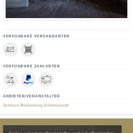
VERFÜGBARE VERSANDARTEN
VERFÜGBARE ZAHLARTEN
ANBIETER/VERANSTALTER
Schloss Bückeburg Erlebniswelt
www.schloss-bueckeburg.de