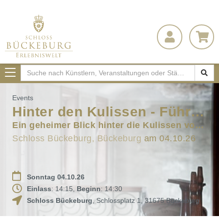
Toggle
navigation
Events
Hinter den Kulissen - Führung
Ein geheimer Blick hinter die Kulissen von Schloss Bückeburg
Schloss Bückeburg, Bückeburg
am 04.10.26
Sonntag 04.10.26
Einlass
: 14:15,
Beginn
: 14:30
Schloss Bückeburg
,
Schlossplatz 1
,
31675
Bückeburg