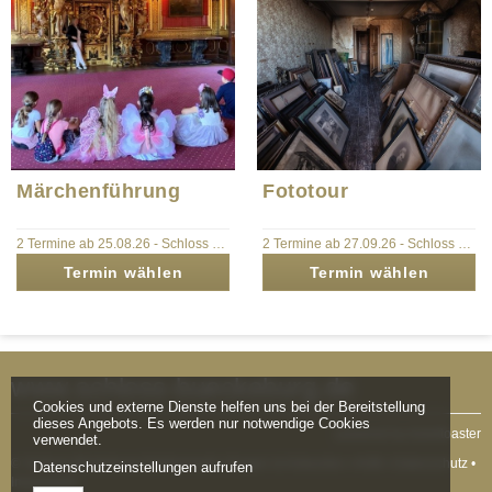
Märchenführung
Fototour
2 Termine ab 25.08.26
-
Schloss Bückeburg
2 Termine ab 27.09.26
-
Schloss Bückeburg
Termin wählen
Termin wählen
www.schloss-bueckeburg.de
Cookies und externe Dienste helfen uns bei der Bereitstellung
dieses Angebots. Es werden nur notwendige Cookies
powered by tickettoaster
verwendet.
© Schloss Bückeburg Erlebniswelt •
Fragen & Antworten
•
AGB
•
Datenschutz
•
Datenschutzeinstellungen aufrufen
Impressum