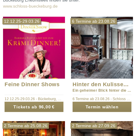
Bückeburg Erlebniswelt finden sie unter:
www.schloss-bueckeburg.de
12.12.25-29.03.26
6 Termine ab 23.08.26
Feine Dinner Shows
Hinter den Kulissen - Führung
Ein geheimer Blick hinter die Kulissen von Schloss Bückeburg
12.12.25-29.03.26
-
Bückeburg
,
Schloss Bückeburg
6 Termine ab 23.08.26
-
Schloss Bückeburg
Tickets ab
96,00 €
Termin wählen
2 Termine ab 25.08.26
2 Termine ab 27.09.26