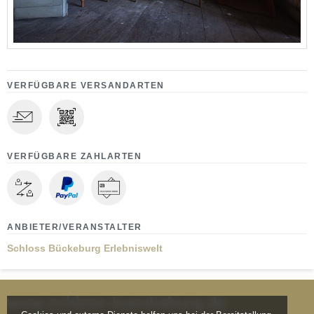
VERFÜGBARE VERSANDARTEN
VERFÜGBARE ZAHLARTEN
ANBIETER/VERANSTALTER
Schloss Bückeburg Erlebniswelt
www.schloss-bueckeburg.de