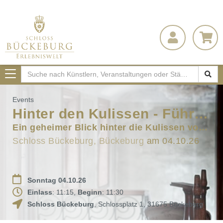
Toggle
navigation
Events
Hinter den Kulissen - Führung
Ein geheimer Blick hinter die Kulissen von Schloss Bückeburg
Schloss Bückeburg, Bückeburg
am 04.10.26
Sonntag 04.10.26
Einlass
: 11:15,
Beginn
: 11:30
Schloss Bückeburg
,
Schlossplatz 1
,
31675
Bückeburg